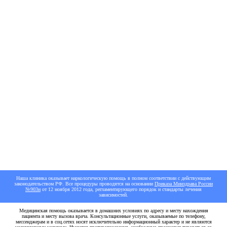
БЕСПЛАТНАЯ КОНСУЛЬТАЦИЯ
Наша клиника оказывает наркологическую помощь в полном соответствии с действующим
законодательством РФ. Все процедуры проводятся на основании
Приказа Минздрава России
№903н
от 12 ноября 2012 года, регламентирующего порядок и стандарты лечения
зависимостей.
Медицинская помощь оказывается в домашних условиях по адресу и месту нахождения
пациента и месту вызова врача. Консультационные услуги, оказываемые по телефону,
мессенджерам и в соц.сетях носят исключительно информационный характер и не являются