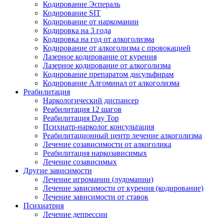
Кодирование Эспераль
Кодирование SIT
Кодирование от наркомании
Кодировка на 3 года
Кодировка на год от алкоголизма
Кодирование от алкоголизма с провокацией
Лазерное кодирование от курения
Лазерное кодирование от алкоголизма
Кодирование препаратом дисульфирам
Кодирование Алгоминал от алкоголизма
Реабилитация
Наркологический диспансер
Реабилитация 12 шагов
Реабилитация Day Top
Психиатр-нарколог консультация
Реабилитационный центр лечение алкоголизма
Лечение созависимости от алкоголика
Реабилитация наркозависимых
Лечение созависимых
Другие зависимости
Лечение игромании (лудомании)
Лечение зависимости от курения (кодирование)
Лечение зависимости от ставок
Психиатрия
Лечение депрессии