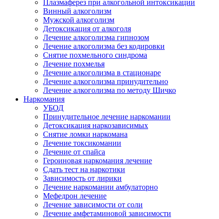
Плазмаферез при алкогольной интоксикации
Винный алкоголизм
Мужской алкоголизм
Детоксикация от алкоголя
Лечение алкоголизма гипнозом
Лечение алкоголизма без кодировки
Снятие похмельного синдрома
Лечение похмелья
Лечение алкоголизма в стационаре
Лечение алкоголизма принудительно
Лечение алкоголизма по методу Шичко
Наркомания
УБОД
Принудительное лечение наркомании
Детоксикация наркозависимых
Снятие ломки наркомана
Лечение токсикомании
Лечение от спайса
Героиновая наркомания лечение
Сдать тест на наркотики
Зависимость от лирики
Лечение наркомании амбулаторно
Мефедрон лечение
Лечение зависимости от соли
Лечение амфетаминовой зависимости