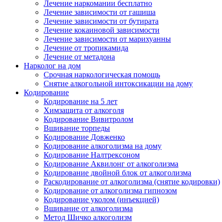
Лечение наркомании бесплатно
Лечение зависимости от гашиша
Лечение зависимости от бутирата
Лечение кокаиновой зависимости
Лечение зависимости от марихуанны
Лечение от тропикамида
Лечение от метадона
Нарколог на дом
Срочная наркологическая помощь
Снятие алкогольной интоксикации на дому
Кодирование
Кодирование на 5 лет
Химзащита от алкоголя
Кодирование Вивитролом
Вшивание торпеды
Кодирование Довженко
Кодирование алкоголизма на дому
Кодирование Налтрексоном
Кодирование Аквилонг от алкоголизма
Кодирование двойной блок от алкоголизма
Раскодирование от алкоголизма (снятие кодировки)
Кодирование от алкоголизма гипнозом
Кодирование уколом (инъекцией)
Вшивание от алкоголизма
Метод Шичко алкоголизм