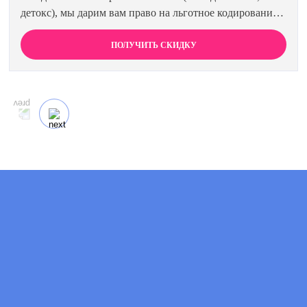
детокс), мы дарим вам право на льготное кодирование.
Просто предъявите документ об оплате первичной
процедуры, и получите скидку 15% на любой метод
ПОЛУЧИТЬ СКИДКУ
кодирования в нашей клинике. Ваш путь к трезвости
должен быть выгодным.