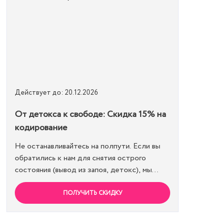
Действуйте по удостоверению.
Действует до: 20.12.2026
От детокса к свободе: Скидка 15% на
кодирование
Не останавливайтесь на полпути. Если вы
обратились к нам для снятия острого
состояния (вывод из запоя, детокс), мы
дарим вам право на льготное кодирование.
Просто предъявите документ об оплате
ПОЛУЧИТЬ СКИДКУ
первичной процедуры, и получите скидку
15% на любой метод кодирования в нашей