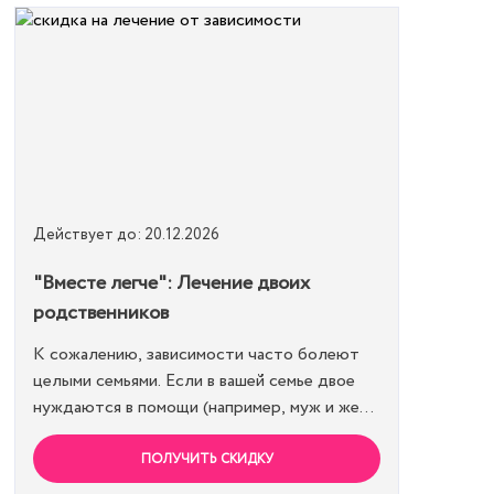
Действует до: 20.12.2026
"Вместе легче": Лечение двоих
родственников
К сожалению, зависимости часто болеют
целыми семьями. Если в вашей семье двое
нуждаются в помощи (например, муж и жена
или два брата), мы предлагаем специальную
цену на одновременное лечение. Второй
ПОЛУЧИТЬ СКИДКУ
член семьи получает скидку 15%. Лечиться