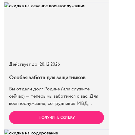
вместе эффективнее и выгоднее.
Действует до: 20.12.2026
Особая забота для защитников
Вы отдали долг Родине (или служите
сейчас) — теперь мы заботимся о вас. Для
военнослужащих, сотрудников МВД,
Росгвардии и членов их семей мы
предоставляем скидку 15% на все виды
ПОЛУЧИТЬ СКИДКУ
лечения и кодирования. Полная анонимность
и уважение к вашему статусу гарантированы.