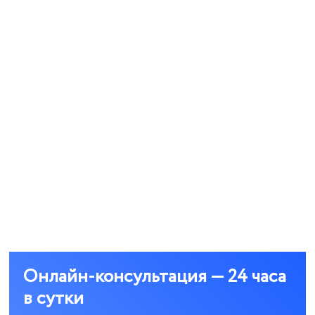
игромании (лудомании)
руб.
ать
ельная реабилитация (эффективная
я на лечение)
.
ать
Онлайн-консультация — 24 часа
в сутки