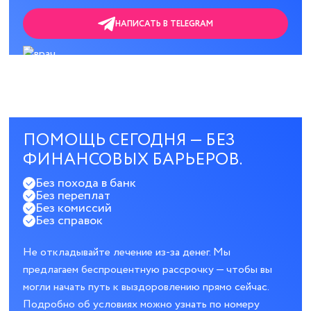
НАПИСАТЬ В TELEGRAM
ПОМОЩЬ СЕГОДНЯ — БЕЗ
ФИНАНСОВЫХ БАРЬЕРОВ.
Без похода в банк
Без переплат
Без комиссий
Без справок
Не откладывайте лечение из-за денег. Мы
предлагаем беспроцентную рассрочку — чтобы вы
могли начать путь к выздоровлению прямо сейчас.
Подробно об условиях можно узнать по номеру