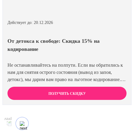
Действует до: 20.12.2026
От детокса к свободе: Скидка 15% на
кодирование
Не останавливайтесь на полпути. Если вы обратились к
нам для снятия острого состояния (вывод из запоя,
детокс), мы дарим вам право на льготное кодирование.
Просто предъявите документ об оплате первичной
процедуры, и получите скидку 15% на любой метод
ПОЛУЧИТЬ СКИДКУ
кодирования в нашей клинике. Ваш путь к трезвости
должен быть выгодным.