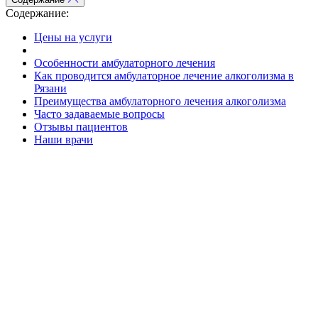
Содержание:
Цены на услуги
Особенности амбулаторного лечения
Как проводится амбулаторное лечение алкоголизма в
Рязани
Преимущества амбулаторного лечения алкоголизма
Часто задаваемые вопросы
Отзывы пациентов
Наши врачи
Входящая заявка
Заполните форму на сайте нашей клиники, чтобы отправить
заявку на получение помощи в борьбе с наркотиками. Мы
свяжемся с вами в ближайшее время, чтобы обсудить детали и
назначить консультацию.
Сбор анамнеза
Наши специалисты проведут детальное интервью с вами,
чтобы понять вашу историю употребления наркотиков и
определить наилучший план лечения для вас.