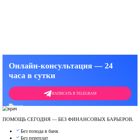
а лечение)
от алкоголизма
 от алкоголя
Онлайн-консультация — 24
часа в сутки
НАПИСАТЬ В TELEGRAM
ПОМОЩЬ СЕГОДНЯ — БЕЗ ФИНАНСОВЫХ БАРЬЕРОВ.
Без похода в банк
Без переплат