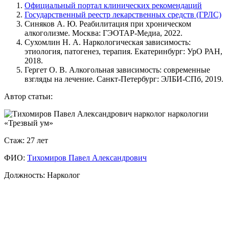
Официальный портал клинических рекомендаций
Государственный реестр лекарственных средств (ГРЛС)
Синяков А. Ю. Реабилитация при хроническом
алкоголизме. Москва: ГЭОТАР-Медиа, 2022.
Сухомлин Н. А. Наркологическая зависимость:
этиология, патогенез, терапия. Екатеринбург: УрО РАН,
2018.
Гергет О. В. Алкогольная зависимость: современные
взгляды на лечение. Санкт-Петербург: ЭЛБИ-СПб, 2019.
Автор статьи:
Стаж: 27 лет
ФИО:
Тихомиров Павел Александрович
С чего начинается амбулаторное лечение алкоголизма?
Должность: Нарколог
Первый шаг — первичная консультация и диагностика. Врач-
нарколог проводит беседу, оценивает психологический и
соматический статус, при необходимости назначает анализы.