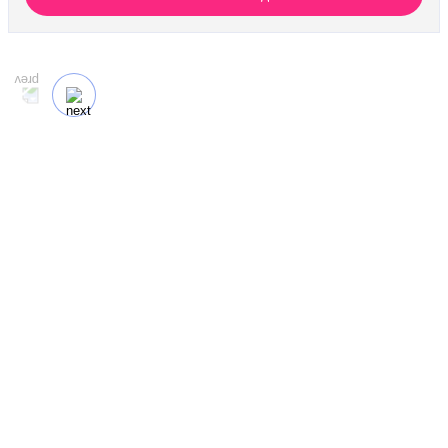
кодирования в нашей клинике. Ваш путь к трезвости
должен быть выгодным.
Оставить заявку