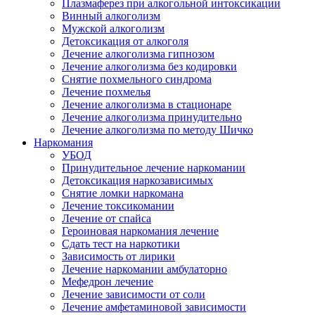
Плазмаферез при алкогольной интоксикации
Винный алкоголизм
Мужской алкоголизм
Детоксикация от алкоголя
Лечение алкоголизма гипнозом
Лечение алкоголизма без кодировки
Снятие похмельного синдрома
Лечение похмелья
Лечение алкоголизма в стационаре
Лечение алкоголизма принудительно
Лечение алкоголизма по методу Шичко
Наркомания
УБОД
Принудительное лечение наркомании
Детоксикация наркозависимых
Снятие ломки наркомана
Лечение токсикомании
Лечение от спайса
Героиновая наркомания лечение
Сдать тест на наркотики
Зависимость от лирики
Лечение наркомании амбулаторно
Мефедрон лечение
Лечение зависимости от соли
Лечение амфетаминовой зависимости