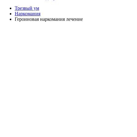
Трезвый ум
Наркомания
Героиновая наркомания лечение
Анонимно
Эффективно
Круглосуточно