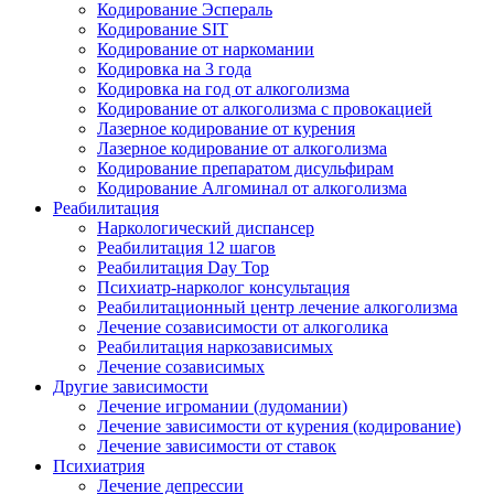
Кодирование Эспераль
Кодирование SIT
Кодирование от наркомании
Кодировка на 3 года
Кодировка на год от алкоголизма
Кодирование от алкоголизма с провокацией
Лазерное кодирование от курения
Лазерное кодирование от алкоголизма
Кодирование препаратом дисульфирам
Кодирование Алгоминал от алкоголизма
Реабилитация
Наркологический диспансер
Реабилитация 12 шагов
Реабилитация Day Top
Психиатр-нарколог консультация
Реабилитационный центр лечение алкоголизма
Лечение созависимости от алкоголика
Реабилитация наркозависимых
Лечение созависимых
Другие зависимости
Лечение игромании (лудомании)
Лечение зависимости от курения (кодирование)
Лечение зависимости от ставок
Психиатрия
Лечение депрессии