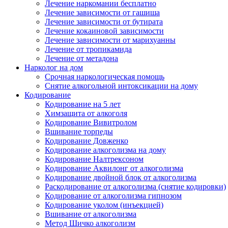
Лечение наркомании бесплатно
Лечение зависимости от гашиша
Лечение зависимости от бутирата
Лечение кокаиновой зависимости
Лечение зависимости от марихуанны
Лечение от тропикамида
Лечение от метадона
Нарколог на дом
Срочная наркологическая помощь
Снятие алкогольной интоксикации на дому
Кодирование
Кодирование на 5 лет
Химзащита от алкоголя
Кодирование Вивитролом
Вшивание торпеды
Кодирование Довженко
Кодирование алкоголизма на дому
Кодирование Налтрексоном
Кодирование Аквилонг от алкоголизма
Кодирование двойной блок от алкоголизма
Раскодирование от алкоголизма (снятие кодировки)
Кодирование от алкоголизма гипнозом
Кодирование уколом (инъекцией)
Вшивание от алкоголизма
Метод Шичко алкоголизм